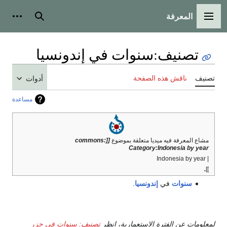
المعرفة
القائمة الرئيسية
بحث
أدوات
تصنيف
:
سنوات في إندونسيا
تصنيف
ناقش هذه الصفحة
أدوات
مساعدة
مشاع المعرفة فيه ميديا متعلقة بموضوع
[[commons:
Category:Indonesia by year
| Indonesia by year
.
]]
سنوات
في
إندونسيا
.
لمعلومات عن الفترة الاستعمارية، انظر
تصنيف: سنوات في جزر