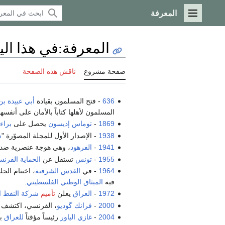
المعرفة
القائمة الرئيسية
المعرفة
:
في هذا اليوم/1 
صفحة مشروع
ناقش هذه الصفحة
636
- فتح المسلمون بقيادة
أبي عبيدة بن
المسلمون لأهلها كتاباً بالأمان على أنفسه
1869
-
توماس إديسون
يحصل على
براء
1938
- الإصدار الأول للمجلة المصوّرة "
س
1941
-
الفرهود
، وهي هوجة عنصرية ضد ا
1955
-
تونس
تستقل عن
الحماية الفرنس
1964
- في
القدس الشرقية
، اختتام الج
فيه
الميثاق الوطني الفلسطيني
.
1972
-
العراق
يعلن
تأميم
شركة النفط ال
2000
-
فرانك گوديو
، الفرنسي، اكتشف 
2004
-
غازي الياور
رئيساً مؤقتاً
للعراق
ب