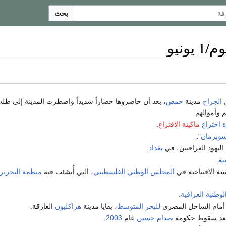
بحث
يونيو
 الجراح
مدينة
حمص
، بعد أن حاصروها حصاراً شديداً واضطرت المدينة إلى طل
م وأموالهم.
ة اختراع
ماكينة الاقتراع
.
وبرمان
".
ليهود العراقيين، في
بغداد
.
ية
.
لسة الافتتاحية في
المجلس الوطني الفلسطيني
، التي أُنشئت فيه
منظمة التحرير 
وطنية العراقية
.
أمام الساحل المصري
للبحر المتوسط
، بقايا مدينة
هراكليون
الغارقة.
عد سقوط حكومة
صدام حسين
عام
2003
.