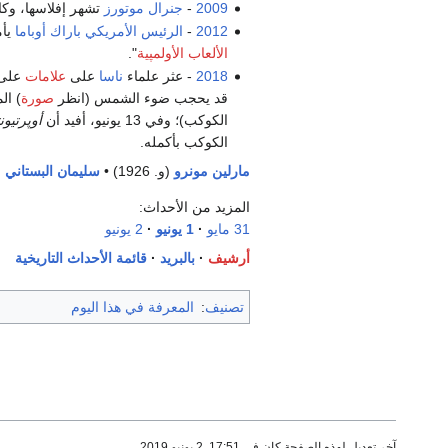
2009
-
جنرال موتورز
تشهر إفلاسها، وكا
2012
-
الرئيس الأمريكي
باراك أوباما
يأم
الألعاب الأولمپية
".
2018
- عثر علماء
ناسا
على
علامات
على
قد يحجب ضوء الشمس (انظر
صورة
) المطلو
الكوكب)؛ وفي 13 يونيو، أفيد أن
أوپرتيون
الكوكب بأكمله.
مارلين مونرو
(و. 1926) •
سليمان البستاني
(ت
المزيد من الأحداث:
31 مايو
1 يونيو
2 يونيو
أرشيف
بالبريد
قائمة الأحداث التاريخية
تصنيف
:
المعرفة في هذا اليوم
آخر تعديل لهذه الصفحة كان في 17:51, 2 يونيو 2019.