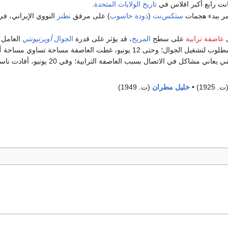
نت رابع أكبر افلاس في
تاريخ الولايات المتحدة
.
ر ببدء هجمات
ستكس‌نت
(
دودة حاسوب
) على مرفق
نطنز
النووي الإيراني، في
عاصفة ترابية
على سطح
المريخ
، قد يؤثر على قدرة
الجوال
أوپرتيونتي
العامل
ب لتشغيل الجوال؛ وحتى 12 يونيو، غطت العاصفة مساحة تساوي مساحة
أ
تي
يعاني مشاكل في الاتصال بسبب العاص
. 1925) •
خليل مطران
(ت. 1949)