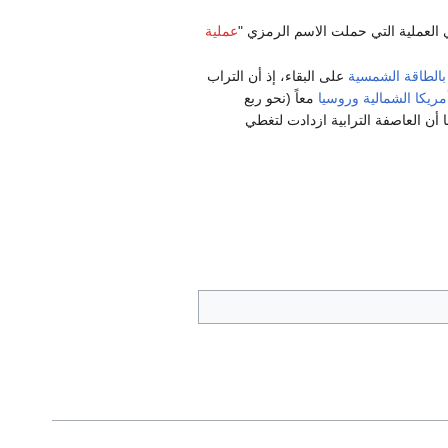
 العملية التي حملت الاسم الرمزي "
عملية
بالطاقة الشمسية
على البقاء، إذ أن التراب
مريكا الشمالية
وروسيا
معاً (نحو ربع
فة الترابية؛ وفي 20 يونيو، أفادت ناسا أن العاصفة الترابية ازدادت لتغطي