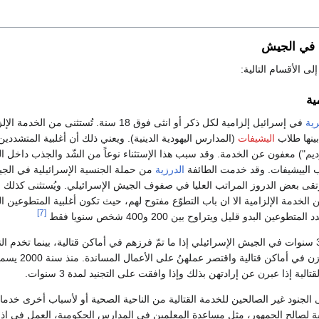
ة في الجيش
ى الأقسام التالية:
ية
ية
في إسرائيل إلزامية لكل ذكر أو انثى فوق 18 سنة. تُستثنى من الخدمة
ينها طلاب
اليشيفات
(المدارس اليهودية الدينية). ويعني ذلك أن أغلبية المتشددي
حارديم") معفون عن الخدمة. وقد سبب هذا الإستثناء نوعاً من الشّد والجذب داخل ا
اب الييشيفات. وقد خدمت الطائفة
الدرزية
من حملة الجنسية الإسرائيلية في الج
رتقى بعض الدروز المراتب العليا في صفوف الجيش الإسرائيلي. ويُستثنى كذلك
الخدمة الإلزامية الا ان باب التطوّع مفتوح لهم، حيث تكون أغلبية المتطوعين ا
[7]
متطوعين البدو قليل ويتراوح بين 200 و400 شخص سنويا فقط
يخدم المجندون فترة 3 سنوات في الجيش الإسرائيلي إذا ما تمّ فرزهم في أماكن قتالية، بينما تخدم ا
فترة سنتين ان لم يُفرزن في أماكن قتال
لية إذا عبرن عن إرادتهن بذلك وإذا وافقت على التجنيد لمدة 3 سنوات.
الجنود غير الصالحين للخدمة القتالية من الناحية الصحية أو لأسباب أخرى خدما
ة لصالح الجمهور، مثل مساعدة المعلمين في المدارس الحكومية، العمل في إذا