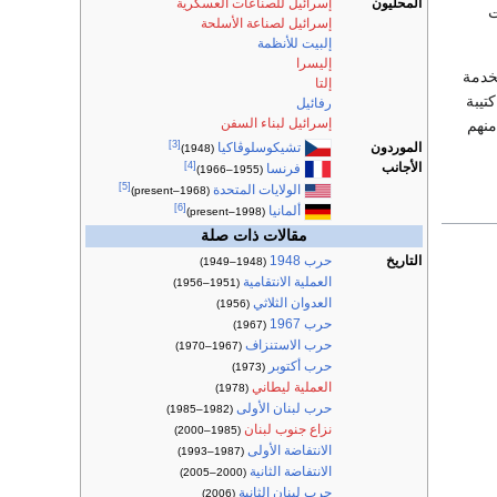
المحليون
إسرائيل للصناعات العسكرية
ت
إسرائيل لصناعة الأسلحة
إلبيت للأنظمة
إليسرا
خدمة
إلتا
تيبة
رفائيل
إسرائيل لبناء السفن
منهم
[3]
الموردون
تشيكوسلوڤاكيا
(1948)
[4]
الأجانب
فرنسا
(1955–1966)
[5]
الولايات المتحدة
(1968–present)
[6]
ألمانيا
(1998–present)
مقالات ذات صلة
التاريخ
حرب 1948
(1948–1949)
العملية الانتقامية
(1951–1956)
العدوان الثلاثي
(1956)
حرب 1967
(1967)
حرب الاستنزاف
(1967–1970)
حرب أكتوبر
(1973)
العملية ليطاني
(1978)
حرب لبنان الأولى
(1982–1985)
نزاع جنوب لبنان
(1985–2000)
الانتفاضة الأولى
(1987–1993)
الانتفاضة الثانية
(2000–2005)
حرب لبنان الثانية
(2006)