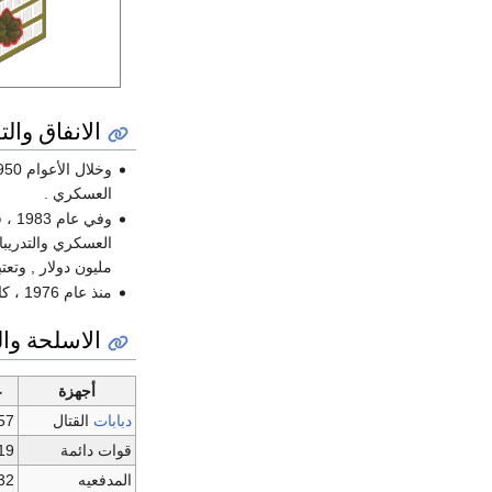
الانفاق وال
العسكري .
وفي
مليون دولار , وتع
منذ عام 1976 ، كانت اسرائيل المستفيد الاكبر من المساعدات الخارجية الأمريكية. حوالى 1.8 بليون دولار سنويا من التمويل العسكري.
الاسلحة وا
أجهزة
ع
دبابات
القتال
57
قوات دائمة
19
المدفعيه
32