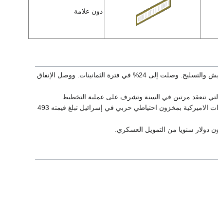
دون علامة
وخلال الأعوام 1950 إلى 1966، صرفت الحكومة الإسرائيلية 9% من ناتج الدخل القومي على الجيش والتسليح. وصلت إلى 24% في فترة الثمانينات. ووصل الإنفاق
تركة التي تنعقد مرتين في السنة وتشرف على عملية التخطيط
العسكري والتدريبات المشتركة ، وتتعاون على البحوث العسكرية وتطوير الاسلحة.كما تحتفظ القوات الاميركية بمخزون احتياطي حربي في إسرائيل تبلغ قيمته 493