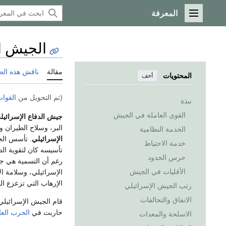
المعرفة
القائمة الرئيسية
الجيش ا
مقالة
ناقش هذه ال
المحتويات
أخف
(تم التحويل من
القوات
نبذة
القوى العاملة في الجيش
جيش الدفاع الإسرائيل
البر، وسلاح الطيران و
الخدمة النظامية
الإسرائيلي
. تأسس الج
خدمة الاحتياط
تأسيسه كان لتقوية ال
حرس الحدود
رغم أن التسمية هي جيش
الأقليات في الجيش
الإسرائيلي، وسلامة ال
الإرهاب التي تزعزع ال
رتب الجيش الإسرائيلي
الانفاق والتحالفات
قام الجيش الإسرائيل
حاربت في
الحرب العال
الاسلحة والمعدات