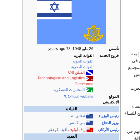
تأسس
26 مايو 1948
; 78 years ago
 الإلزامية
فروع الخدمة
القوات البرية
ن في
القوات الجوية
القوات البحرية
لمجتمع
الفيلق C4I
يش
Technological and Logistics
Directorate
لعرب
المخابرات العسكرية
الموقع
Official website
الإلكتروني
لنساء
القيادة
ية واقتصر عملهنُ على الأعمال المساندة. منذ سنة 2000 يسمح للنساء
رئيس الوزراء
نفتالي بنت
وزير الدفاع
بني گانتس
رئيس الأركان
راڤ أولوف
أڤيڤ كوخڤي
تهم في
العديد
عة