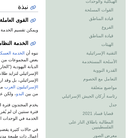
الهيكلية والوحدات
نبذة
القوات المسلحة
قيادة المناطق
القوى العامل
الفروع
ويمكن تقسيم الخدمة إل
قيادة المناطق
الخدمة النظام
الهيئات
ننوه أن
الخدمة العسكر
التقنية الإسرائيلية
بعض المجموعات من ب
الأسلحة المستخدمة
الديانة اليهودية ("ال
القدرة النووية
الإسرائيلي لتزايد طل
التعامل مع الخصوم
الإسرائيلي، بل وقد ا
الإسرائيليون العرب
من 
مواضيع متعلقة
من بين
البدو
، ولكن عدد ال
رئاسة أركان الجيش الإسرائيلي
جدل
قضايا فساد 2021
الخدمة في الوحدات القتا
المطالبة باطلاق النار على
الفلسطينيين
في حالات كثيرة يقضى 
معرض الصور
أعمال ذات طبيعة مدني