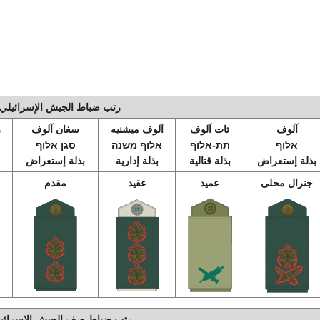
رتب ضباط الجيش الإسرائيلي
آلوف
تات آلوف
آلوف ميشنيه
سغان آلوف
ر
אלוף
תת-אלוף
אלוף משנה
סגן אלוף
بذلة إستعراض
بذلة قتالية
بذلة إدارية
بذلة إستعراض
جنرال محلى
عميد
عقيد
مقدم
رتب ضباط صف الجيش الإسرائي