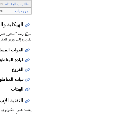
الطائرات المقاتلة
02
المروحيات
30
الهيكلية وا
تتربّع رتبة "ميجور جن
تقريرة إلى وزير الدفا
القوات المسل
قيادة المناطق
الفروع
قيادة المناطق
الهيئات
التقنية الإس