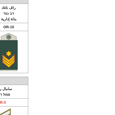
راڤ ناغاد
רב נגד
بذلة إدارية
OR-10
سامال ر
סמל רא
R-5