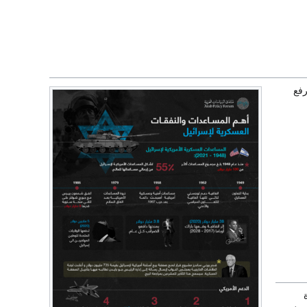
رفع
والطائرة