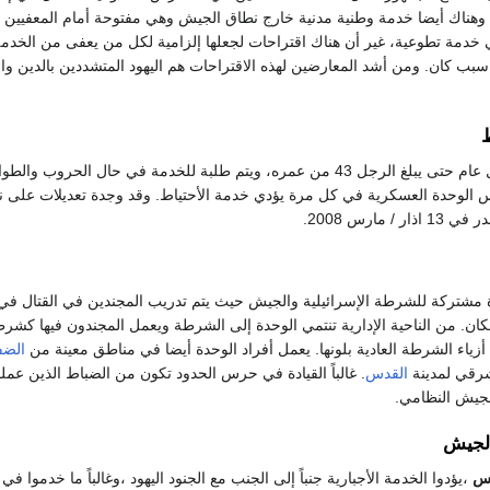
. وهناك أيضا خدمة وطنية مدنية خارج نطاق الجيش وهي مفتوحة أمام المعفيين 
خدمة تطوعية، غير أن هناك اقتراحات لجعلها إلزامية لكل من يعفى من الخدم
 سبب كان. ومن أشد المعارضين لهذه الاقتراحات هم اليهود المتشددين بالدين و
ط
واحد من كل عام حتى يبلغ الرجل 43 من عمره، ويتم طلبة للخدمة في حال الحروب وال
فس الوحدة العسكرية في كل مرة يؤدي خدمة الأحتياط. وقد وجدة تعديلات على ن
 مارس 2008.
مشتركة للشرطة الإسرائيلية والجيش حيث يتم تدريب المجندين في القتال في
كان. من الناحية الإدارية تنتمي الوحدة إلى الشرطة ويعمل المجندون فيها كشرطي
زياء الشرطة العادية بلونها. يعمل أفراد الوحدة أيضا في مناطق معينة من
الضف
رقي لمدينة
القدس
. غالباً القيادة في حرس الحدود تكون من الضباط الذين عمل
لجيش النظامي.
الجيش
س
،يؤدوا الخدمة الأجبارية جنباً إلى الجنب مع الجنود اليهود ،وغالباً ما خدموا ف