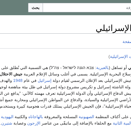
بحث
لإسرائيلي
صفحة
 الإسرائيلية
)
ي
أو تساهل (
بالعبرية
: צבא הגנה לישראל - צה"ל) هي التسمية التي تُطلق على 
سلاح البحرية الإسرائيلية. يسمى في أغلب وسائل الإعلام العربية
جيش الاحتلال
يش الإسرائيلي بعد الإعلان الرسمي لقيام دولة
إسرائيل
في عام
1948
والهدف
دولة الناشئة إسرائيل و تكريس مشروع دولة إسرائيل في ظل بيئة مناهضة لوجود
 الدفاع الإسرائيلي وأن الدولة الإسرائيلية تعرف مهمته كالآتي: "يدافع عن ال
أراضي الإسرائيلية والسيادة، والدفاع عن المواطن الإسرائيلي ومحاربة جميع أ
حياة الإسرائيلية"، فإن الجيش الإسرائيلي يمتلك قدرات هجومية كبيرة ويستخدمها
ي على أكتاف المنظمة
الصهيونية
المسلحة والمعروفة
بالهاجاناه
والكتيبة
اليهودية
ا
مية الثانية
مع الحلفاء بالإضافة إلى ماتبقّى من عناصر
الإرجون
وعصابة
شتيرن
.