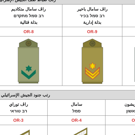
راڤ سامال باخير
راڤ سامال متكاديم
רב סמל בכיר
רב סמל מתקדם
بذلة إدارية
بذلة قتالية
OR-8
OR-9
رتب جنود الجيش الإسرائيلي
يشون
سامال
راڤ توراي
שון
סמל
רב טוראי
OR-3
OR-4
O