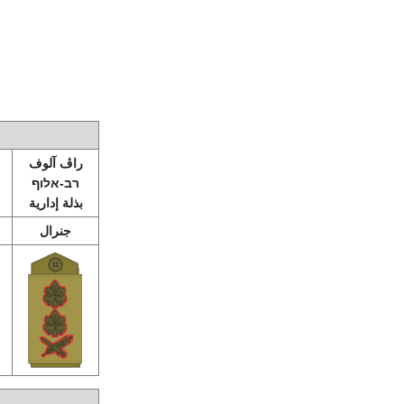
راڤ آلوف
רב-אלוף
بذلة إدارية
جنرال