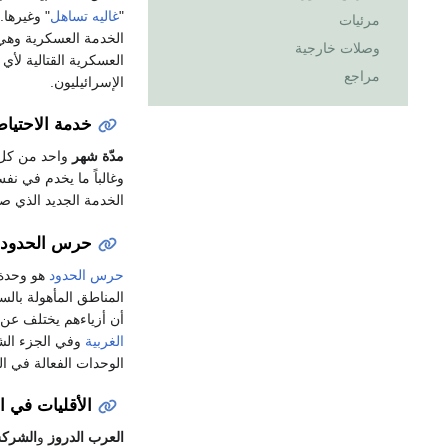
"
غاليه تساهل
" وغيرها
مرئيات
الخدمة العسكرية وهي 
وصلات خارجية
العسكرية القتالية لأي
مراجع
الإسرائيليون.
خدمة الاحتيا
مدّة شهر
وغالباً ما يخدم في ن
الخدمة الجديد الذي صدر في 13 اذار /
حرس الحدود
حرس الحدود
هو وحدة 
المناطق المأهولة بالس
أن أزياءهم يختلف عن أ
الغربية
وفي الجزء الش
الوحدات الفعالة في ا
الأقليات في 
العرب الدروز
و
الشرك