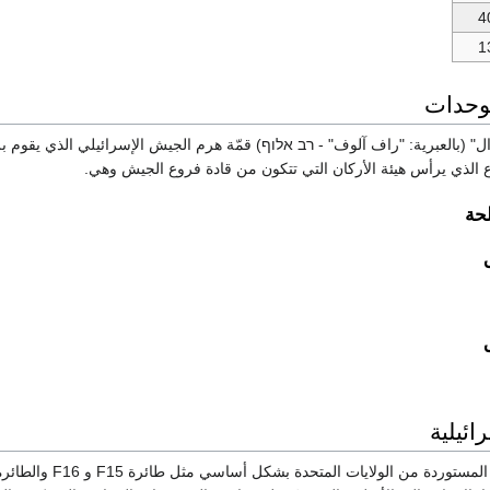
4
1
لوحدات
رال" (بالعبرية: "راف آلوف" - רב אלוף) قمّة هرم الجيش الإسرائيلي الذي يقوم ب
ع الذي يرأس هيئة الأركان التي تتكون من قادة فروع الجيش وهي.
حة
رائيلية
يعتمد على التكنولوجيا المستوردة من الولايات المتحدة بشكل أساسي مثل طائرة F15 و F16 