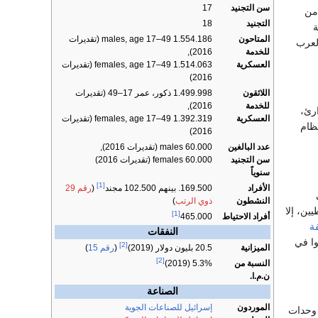
سن التجنيد
17
من
التجنيد
18
ة
المتاحون
1.554.186 males, age 17–49 (تقديرات
العرب
للخدمة
2016),
العسكرية
1.514.063 females, age 17–49 (تقديرات
2016)
اللائقون
1.499.998 ذكور، عمر 17–49 (تقديرات
للخدمة
2016),
طوارئ،
العسكرية
1.392.319 females, age 17–49 (تقديرات
ظام
2016)
عدد البالغين
60.000 males (تقديرات 2016),
سن التجنيد
60.000 females (تقديرات 2016)
سنوياً
[1]
الأفراد
169.500. بينهم 102.500 مجند
(
رقم 29
النشطون
ذوي الرتب
)
ين، إلا
[1]
أفراد الاحتياط
465.000
ة
النفقات
وا في
[2]
الميزانية
20.5 بليون دولار (2019)
(
رقم 15
)
[2]
النسبة من
5.3% (2019)
ن.م.ا.
الصناعة
الموردون
إسرائيل للصناعات الجوية
ي وحدات