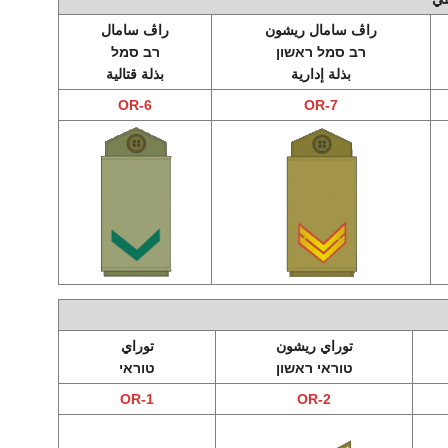
راڤ سامال ريشون
راڤ سامال
רב סמל ראשון
רב סמל
بذلة إدارية
بذلة قتالية
OR-6
OR-7
توراي ريشون
توراي
טוראי ראשון
טוראי
OR-1
OR-2