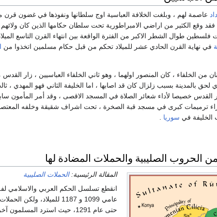
اد
عاصمة لهم ، وبلغت الخلافة العباسية اوج سلطانها ونفوذها في غضون قرن 
ك ، فقد وقع الكثير من اراضي الامبراطورية تحت سلطان حكامها الذين كان ولائهم 
 فلسطين طوال الشطر الاكبر من الفترة الواقعة بين انتهاء القرن التاسع الميلا
ة
في نهاية القرن الحادي عشر للميلاد تحكم من قبل حكام مسلمين اتخذوا من
ا
ان من الخلفاء ، كان المنصور اولهما ، وهو ثاني الخلفاء العباسيين ، زار القدس 
 لحق بالمدينة بسبب زلزال كان قد اصابها ، اما الخليفة الثاني فهو المهدي ، ثال
ار القدس خصيصا لأداء شعائر الصلاة في المسجد الاقصى ، وقد أمر المأمون ساب
اجراء ترميمات كبرى في مسجد قبة الصخرة ، تحت اشراف شقيقة وخلفه المعتصم
 الخليفة في
سوريا
.
 الحروب الصليبية والحملات المضادة لها
المقالة الرئيسية:
الحملات الصليبية
انقطع تسلسل الحكم العربي والاسلامي ل
عامي 1099 و 1187 للميلاد، ولكن الحملات المضادة للصليبيين بقيادة
حتى عام 1291، حيث استرد المسلمون آخر المعاقل الصليبية في