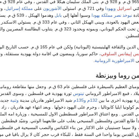
، وما بين عامي 965 ق.م.
كتي
اسرائيل
ويهودا
وفي 721 ق.م. استولى
الآشوريون
على
مملكة إسرائيل
ادة
نبوخذ نصر
مملكة يهودا
وسبوا أهلها إلى
بابل
وهدموا الهيكل ، 539 ق.م. يستولي
على بابل ويسمحون لبعض اليهود بالعودة، ويبنى الهيكل الثاني ، وفي عام 
فارس ويجعل فلسطين تحت الحكم اليوناني، وبموته وبحدود 323 ق.م. يتناوب البطالسة ا
لسطين.
 والثقافة الهلينيستية (اليونانية) ولكن في عام 165 ق.م. حسب التاريخ اليهودي يثور
س إپيفانس السلوقي
، حاكم سوريا، ويمضون في اقامة دولة يهودية مستقلة، 
ى
الامبراطورية الرومانية
.
 روما وبيزنطة
قام الحاكم الروماني بومباي العظيم بالسيطرة على فلسطين عام 63 ق.م. وجعل
لاد ، قمع الامبراطور الروماني
تيتوس
ثورة يهودية في فلسطين ، وسوى القدس 
رة يهودية اخرى ما بين
132م
و135م
شيد الامبراطور هادريان مدينة
وثنية
جديدة
ولونيا ايليا كابوتاليا ، وحرم على اليهود دخولها . وبعد انتهاء عهد هادريان ، زاد 
 القدس . ومع اعتناق الامبراطور قسطنطين الاول للمسيحية ، وزيارة امه الملك
دأ طابع القدس وفلسطين المسيحي يغلب على طابعهما الوثني. وشيّد قيطنطين 
ه، ولا سيما جستينيان على الاكثار من بناء الكنائس والنصب المسيحية في فلسط
ول القدس يوما واحدا في السنة فقط ، للبكاء قرب حجر كان لا يزال باقيا في موق