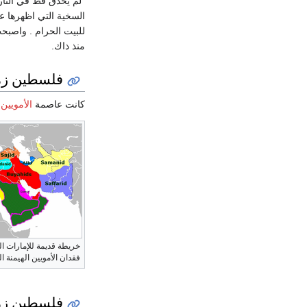
"لم يحدق قط في التار
السخية التي اظهرها 
للبيت الحرام . واصبح
منذ ذاك.
فلسطين زمن
كانت عاصمة
الأمويين
خريطة قديمة للإمارات ال
فقدان الأمويين الهيمنة العس
فلسطين زمن