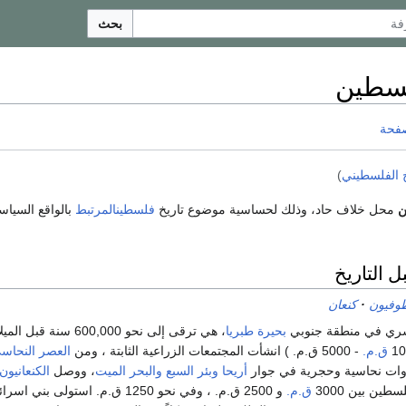
بحث
لسطين
صفحة
خ الفلسطيني
)
ن
محل خلاف حاد، وذلك لحساسية موضوع تاريخ
فلسطينالمرتبط
بالواقع السياس
 التاريخ
وفيون
كنعان
بشري في منطقة جنوبي
بحيرة طبريا
، هي ترقى إلى نحو 600,000 سنة قبل الميلاد. وفي
ق.م.
- 5000 ق.م. ) انشأت المجتمعات الزراعية الثابتة ، ومن
العصر النحاس
أريحا
وبئر السبع
والبحر الميت
، ووصل
الكنعانيون
طين بين 3000
ق.م.
و 2500 ق.م. ، وفي نحو 1250 ق.م. استولى بني اسرائيل على بلاد