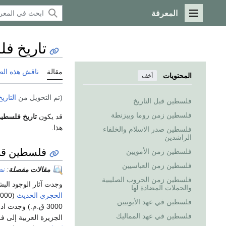
المعرفة
القائمة الرئيسية
تاريخ ف
مقالة
ناقش هذه ال
المحتويات
أخف
(تم التحويل من
التاري
فلسطين قبل التاريخ
فلسطين زمن روما وبيزنطة
قد يكون
تاريخ فلسطي
هذا.
فلسطين صدر الاسلام والخلفاء
الراشدين
فلسطين قبل
فلسطين زمن الأمويين
فلسطين زمن العباسيين
مقالات مفصلة
:
نط
فلسطين زمن الحروب الصليبية
وجدت آثار الوجود ال
والحملات المضادة لها
الحجري الحديث
(10000
فلسطين في عهد الأيوبيين
3000 ق.م.) وجدت ادوات نحاسية وحجرية في جوار
فلسطين في عهد المماليك
الجزيرة العربية إلى فلس