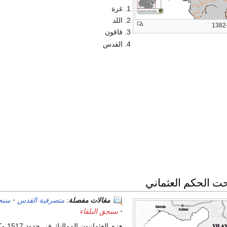
غزة
اللد
قاقون
القدس
 الحكم العثماني
مقالات مفصلة
:
متصرفية القدس
سنج
سنجق البلقاء
هزم العثمانيون ا