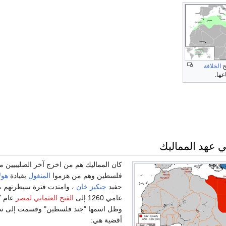
ح
الخلافة
ها.
عهد المماليك
كان المماليك هم من اخرج آخر الصليبيين م
فلسطين وهم من هزموا
المنغول
بقيادة
هول
حفيد
جنكيز خان
، وامتدت فترة سيطرتهم ما
عامي 1260 إلى
الفتح العثماني لمصر
وظل اسمها "جند فلسطين" وقسمت إلى س
أقضية هي: