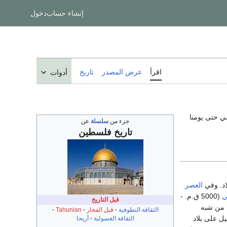
إنشاء حساب
دخول
اقرأ
عرض المصدر
تاريخ
أدوات
ي حتى يومنا
جزء من
سلسلة
عن
تاريخ
فلسطين
العصر
ي
(5000 ق.م. -
قبل التاريخ
من شبه
الثقافة النطوفية
قبل الفخار
Tahunian
الثقافة الغسولية
أريحا