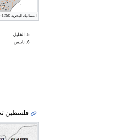
المماليك البحرية 1250–1382
الخليل
نابلس
فلسطين تحت