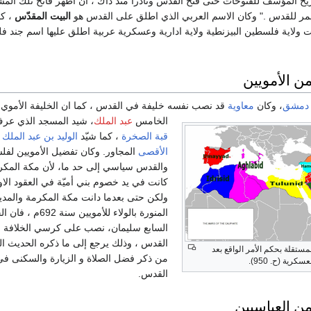
يخ المؤسف للفتوحات حتى فتح القدس ونادرا منذ ذاك ، ان اظهر فاتح تلك المش
عمر للقدس ." وكان الاسم العربي الذي اطلق على القدس هو
البيت المقدّس
، كم
ت ولاية فلسطين البيزنطية ولاية ادارية وعسكرية عربية اطلق عليها اسم جند 
 الأمويين
دمشق
، وكان
معاوية
قد نصب نفسه خليفة في القدس ، كما ان الخليفة الأموي
الخامس
عبد الملك
، شيد المسجد الذي عر
قبة الصخرة
، كما شيّد
الوليد بن عبد الملك
الأقصى
المجاور. وكان تفضيل الأمويين لف
والقدس سياسي إلى حد ما، لأن مكة المكر
كانت في يد خصوم بني أميّة في العقود الاو
ولكن حتى بعدما دانت مكة المكرمة والمدين
المنورة بالولاء للأمويين سنة 92
السابع سليمان، نصب على كرسي الخلافة 
القدس ، وذلك يرجع إلى ما ذكره الحديث 
مستقلة بحكم الأمر الواقع بعد
من ذكر فضل الصلاة و الزيارة والسكنى في
كرية (ح. 950).
القدس.
 العباسيين