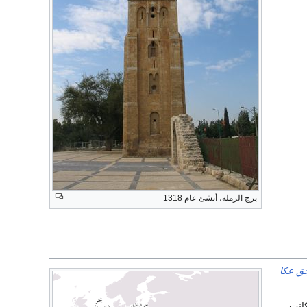
برج الرملة، أنشئ عام 1318
ق عكا
لمماليك في حدود 1517 وكانت