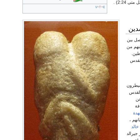
ى 2:24) .
v
t
e
دين
صل بين
نهم من
طين.
القدس
سيطرون
لقدس
 عن
فة
هدة
نهم ،
خالد
جيرالد