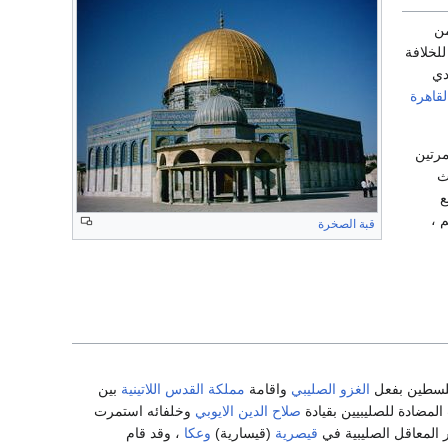
من
للخلافة
دي
لقاهرة
مرتين
ث
ع
 ،
قبة الصخرة
فلسطين بفعل
الغزو الصليبي
واقامة
مملكة القدس اللاتينية
بين
صلاح الدين الايوبي
وخلفائه استمرت
قيصرية
(قيسارية)
وعكا
، وقد قام