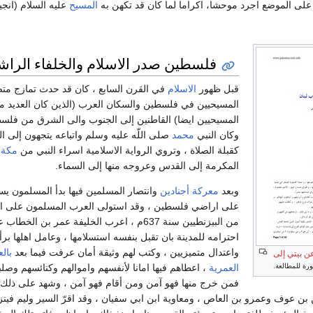
 على الموضع اجرد موحشا، اكراما لما كان قد تكهن به
المسيح
عليه السلام (انجيل مت
فلسطين صدر الاسلام والخلفاء الراش
قبل ظهور
الاسلام
في القرن السابع ، كان قد حدث تمازج مت
المسيحيين في فلسطين والسكان العرب (الذين كان العديد م
المسيحيين ايضا) القاطنين إلى الجنوب والى الشرق من فلس
وكان النبي
محمد
صلى اللّه عليه وسلم واتباعه يتجهون إلى 
كقبلة الصلاة ، وتروي الرواية الاسلامية اسراء النبي من
مكة
المكرمة إلى القدس وعروجه منها إلى السماء.
وبعد
معركة أجنادين
وانتصار المسلمين فيها بدأ المسلمون ي
على اراضي فلسطين ، وقد استولى العرب المسلمون على ا
من البيزنطيين سنة 637م ، اعرب الخليفة عمر بن الخطاب
احترامه للمدينة بان تقبل بنفسه استسلامها ، وعامل اهلها برأ
واعتدال متميزيين ، وكتب لهم وثيقة أمان عرفت فيما بعد
بالع
ن بيتي إلى
رة للمطالعة.
العمرية
، اعطاهم فيها امانا لأنفسهم واموالهم وكنائسهم وصلبا
فمن خرج منها فهو آمن ومن أقام فهو آمن ، وشهد على ذلك
ن عوف وعمرو بن العاص ، ومعاوية ابن ابي سفيان ، وقد اقرّ السير وليم فينز 