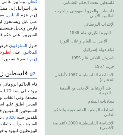
كنعان
فلسطين تحت الحكم العثماني
بني اسرائيل إلى ممل
فلسطين والغزو الصهيوني والحرب
ق.م. هزم
البابليون
بقي
العالمية الأولي
الإنتداب البريطاني
الثورة الكبرى عام 1936
السوريين على حكم ف
الاضراب العام وإعلان الثورة
حاول
السلوقيون
فرض الدين
قيام دولة إسرائيل
المكابيون
على
أنطيوخ
العدوان الثلاثي عام 1956
ق.م.
تضم فلسطين إل
حرب 1967
فلسطين زمن
الانتفاضة الفلسطينية 1987 (أطفال
الحجارة)
فك الإرتباط الأردني مع الضفة
يهود ، في سنة
70
للمي
الغربية
معبدها. وفي اعقاب ثو
محادثات السلام
القدس اطلق عليها اسم ك
السلطة الوطنية الفلسطينية والحكم
المسيحيين المقيمين في
الذاتي
للقدس سنة
320م
، ب
الانتفاضة الفلسطينية 2000 (انتفاضة
القيامة ، ودأب خلفائ
الأقصى)
البيزنطيون لليهود بدخ