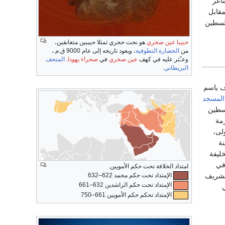
اعر
قابل
فلسطين
حبيبا عين صخري
هو نحت حجري ثمثلا حبيبين متعانقين،
من
الحضارة النطوفية
، ويعود تاريخه إلى عام 9000 ق.م.،
وعـُثر عليه في كهف
عين صخري
في
صحراء يهودا
.
المتحف
البريطاني
.
ف ياسم
المسجد
لسطين
مة
لى،
ة
6م ، فان الخليفة
في
امتداد الخلافة تحت حكم الأمويين.
الشريف
الإمتداد تحت حكم محمد 622–632
الإمتداد تحت حكم الراشدين 632–661
الإمتداد تحكم حكم الأمويين 661–750