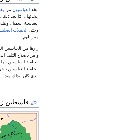
اتخذ
العباسيون
من
بغد
إنشائها ، امّا بعد ذل
العباسية اسميا ، وظلت
وحتى
الحملات الصليبي
مقرا لهم.
زارها من العباسيين اثن
وأمر بإصلاح التلف الذي
الخلفاء العباسيين ، ز
الخلفاء العباسيين ب
الذي كان انذاك مندوب
فلسطين زمن