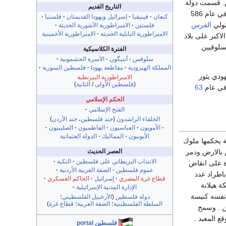
 و 928 ق.م. بنى الملك سليمان هيكلاً في القدس ، وفي عام 928 ق.م. قسمت دولة
التاريخ القديم
، وفي عام 586
كنعان
فينيقيا
إسرائيل ويهودا القديمتان
فلستيا
الفرس
فلستين
الامبراطورية الآشورية الحديثة
الامبراطورية البابلية الحديثة
الامبراطورية الأخمينية
333 ق.م. يستولي الاسكندر الاكبر على بلاد
لمصريين والسلوقيين
الفترة الكلاسيكية
سلوقس
أنتيگون
الأسرة الحشمونية
المملكة الهيرودية
مقاطعة يهودا
فلسطين السورية
الامبراطورية البيزنطية
(
فلسطين الأولى
/
الثانية
)
وفي عام
63
الحكم الإسلامي
الفتح الإسلامي
الخلفاء الراشدون
(
جند فلسطين
،
جند الأردن
)
الأمويون
العباسيون
الفاطميون
الصليبيون
الأيوبيون
المماليك
الدولة العثمانية
 منها مقاطعة رومانية يحكمها ملوك
بالارض ودمر
العصر الحديث
الانتداب البريطاني على فلسطين
النكبة
 على انقاض
عموم فلسطين
الضفة الغربية الأردنية
باطراد عدد
قطاع غزة المصري
إسرائيل
الحاكم العسكري
ة هيلانة
الإدارة المدنية الإسرائيلية
نفسه كنيسة
دولة فلسطين
(
الأرخبيل الفلسطيني
؛
السلطة الفلسطينية
؛
الضفة الغربية
؛
قطاع غزة
)
ين . وسمح
ع المعبد .
فلسطين portal