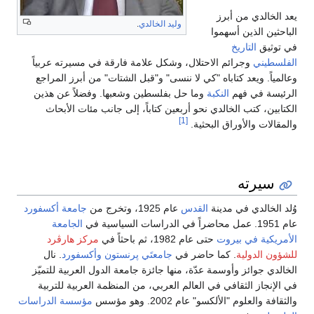
يعد الخالدي من أبرز
وليد الخالدي
.
الباحثين الذين أسهموا
في توثيق
التاريخ
الفلسطيني
وجرائم الاحتلال، وشكل علامة فارقة في مسيرته عربياً
وعالمياً. ويعد كتاباه "كي لا ننسى" و"قبل الشتات" من أبرز المراجع
الرئيسة في فهم
النكبة
وما حل بفلسطين وشعبها. وفضلاً عن هذين
الكتابين، كتب الخالدي نحو أربعين كتاباً، إلى جانب مئات الأبحاث
[1]
والمقالات والأوراق البحثية.
سيرته
وُلد الخالدي في مدينة
القدس
عام 1925، وتخرج من
جامعة أكسفورد
عام 1951. عمل محاضراً في الدراسات السياسية في
الجامعة
الأمريكية في بيروت
حتى عام 1982، ثم باحثاً في
مركز هارڤرد
للشؤون الدولية
. كما حاضر في
جامعتَي پرنستون
وأكسفورد
. نال
الخالدي جوائز وأوسمة عدّة، منها جائزة جامعة الدول العربية للتميّز
في الإنجاز الثقافي في العالم العربي، من المنظمة العربية للتربية
والثقافة والعلوم "الألكسو" عام 2002. وهو مؤسس
مؤسسة الدراسات