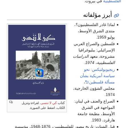
الفلسطينية
في بيروت.
أبرز مؤلفاته
لماذا غادر الفلسطينيون؟،
منتدى الشرق الأوسط،
يوليو 1959.
فلسطين والصراع العربي
الإسرائيلي: ببليوغرافيا
مشروحة
، معهد الدراسات
الفلسطينية، 1974.
ريجيوبولتيكس: نحو
سياسة أمريكية بشأن
مسألة فلسطين
،
مجلس الشؤون الخارجية،
1974.
الصراع والعنف في لبنان:
كتاب
كي لا ننسى
.
لقراءة وتنزيل
المواجهة في الشرق
.
الكتاب، اضغط على الصورة
الأوسط، مطبعة جامعة
هارڤرد، 1983.
قبل الشتات: تاريخ مصور للفلسطينيين، 1876-1948، مؤسسة