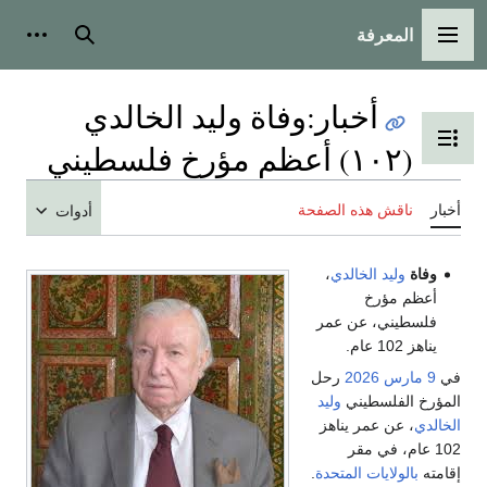
المعرفة
القائمة الرئيسية
بحث
أدوات
أخبار
:
وفاة وليد الخالدي
تبديل عرض جدول المحتويات
(١٠٢) أعظم مؤرخ فلسطيني
أخبار
ناقش هذه الصفحة
أدوات
وفاة
وليد الخالدي
،
أعظم مؤرخ
فلسطيني، عن عمر
يناهز 102 عام.
في
9 مارس
2026
رحل
المؤرخ الفلسطيني
وليد
الخالدي
، عن عمر يناهز
102 عام، في مقر
إقامته
بالولايات المتحدة
.