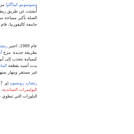
وسوسومو كيتاگاوا
من 
أُنشئت عن طريق ربط ال
الصلة بأكبر مساحة سط
جامعة كاليفورنيا، قام ياغي بتدريب حوالي 
عام 1989، اختبر
رتشا
بطريقة جديدة. مزج
أي
كيميائية تنجذب إلى أي
بدت أشبه بقطعة
الما
غير مستقر وينهار بسهو
رتشارد روبسون
(و. 1937)، هو كيميائي
الپوليمرات التساندية
، 
البلورات التي تنطوي 