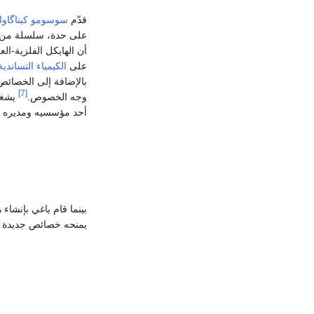
قدّم
سوسومو كيتاگاوا
على حدة، سلسلة من الا
أن الهايكل الفلزية-ا
على
الكيمياء التساندية
بالإضافة إلى الخصائص ا
[7]
وجه الخصوص.
يشغل 
أحد مؤسسيه ومديره ا
بينما قام ياغي بإنشاء
يمنحه خصائص جديدة و