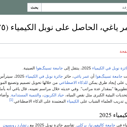
بحث
فحة
ئزة نوبل في الكيمياء
2025، ينتقل إلى
جامعة تسينگ‌هوا
الصينية.
ت
جامعة تسينگ‌هوا
أن
عمر ياغي
، حائز
جائزة نوبل في الكيمياء
2025، سيترأس
مل على إيجاد طرق يمكن
للذكاء الاصطناعي
من خلالها تحويل تصميم وتصنيع الموا
تطويرها "بمقدار عدة مراتب". وفي حديثه خلال مراسم تعيينه، قال ياغي أنه يأم
تحديات البيئية الكبرى مثل نقص المياه،
حياد الكربون
،
والتنمية المستدامة
. وأضاف
[1]
في تدريب العلماء الشباب على
الكيمياء
المعتمدة على الذكاء الاصطناعي.
اء 2025
ياء في
جامعة كاليفورنيا، بركلي
. تقاسم جائزة نوبل 2025 مع
رتشارد روبسون