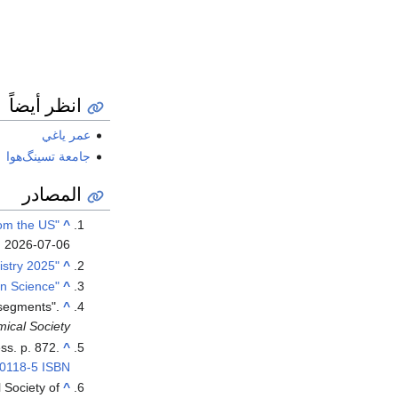
انظر أيضاً
عمر ياغي
جامعة تسينگ‌هوا
المصادر
"Nobel-winning materials scientist Omar Yaghi joins China's Tsinghua University from the US"
^
d
2026-07-06
"2025 Nobel Prize in Chemistry"
^
"Robson, Richard - Biographical entry - Encyclopedia of Australian Science"
^
 segments".
^
mical Society
ss. p. 872.
^
0118-5
ISBN
 Society of
^