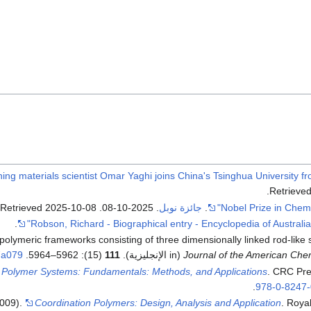
.
Retrieve
.
جائزة نوبل
. 2025-10-08
. Retrieved
2025-10-08
.
.
 polymeric frameworks consisting of three dimensionally linked rod-like
Journal of the American Che
(in الإنجليزية).
111
(15): 5962–5964.
7a079
al Polymer Systems: Fundamentals: Methods, and Applications
. CRC Pre
.
978-0-8247-
2009).
Coordination Polymers: Design, Analysis and Application
. Royal