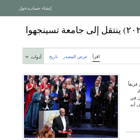
إنشاء حساب
دخول
عمر ياغي، الحاصل على نوبل الكيمياء (٢٠٢٥) ينتقل إلى جامعة تسينجهوا
اقرأ
عرض المصدر
تاريخ
أدوات
 فريقاً
د
ل في
 أنه