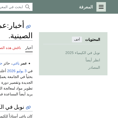
المعرفة
القائمة الرئيسية
أخبار
:
الصينية.
المحتويات
أخف
أخبار
ناقش هذه الص
نوبل في الكيمياء 2025
انظر أيضاً
عمر
ياغي
، حائز
جا
المصادر
في
3 يوليو
2026
أعلن
بحثياً في الجامعة يع
الجديدة وتقصير دورة 
تطوير مواد لمعالجة ال
يريد أيضاً المساعدة 
نوبل في الكيمي
كان ياغي أستاذاً للكيم