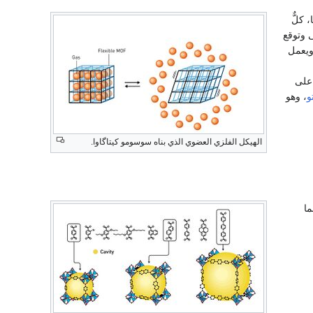
؛ فبين عامي 1992 و2003، حققا، كلٌّ
 وتوقع
عام 1951، ويعمل
لى
و
، وهو
الهيكل الفلزي العضوي الذي بناه سوسومو كيتاگاوا.
ما