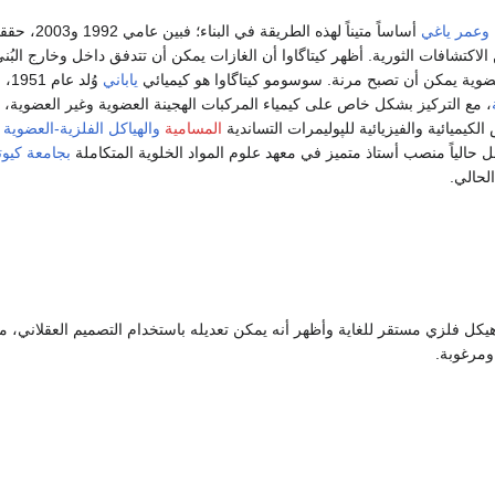
وعمر ياغي
أساساً متيناً لهذه الطريقة في البناء
كتشافات الثورية. أظهر كيتاگاوا أن الغازات يمكن أن تتدفق داخل وخارج البُنى
لعضوية يمكن أن تصبح مرنة. سوسومو كيتاگاوا هو كيميائي
ياباني
وُلد 
، مع التركيز بشكل خاص على كيمياء المركبات الهجينة العضوية وغير العضوية،
لكيميائية والفيزيائية للپوليمرات التساندية
المسامية
والهياكل الفلزية-العضوية
ع
حالياً منصب أستاذ متميز في معهد علوم المواد الخلوية المتكاملة
بجامعة كيوت
لحالي.
 هيكل فلزي مستقر للغاية وأظهر أنه يمكن تعديله باستخدام التصميم العقلاني، م
مرغوبة.