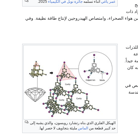
عمر ياغي
أثناء تسلمه
جائزة نوبل في الكيمياء
2025.
ج
اد ذات
ن هواء الصحراء، وامتصاص الهيدروجين لإنتاج طاقة نظيفة. وفي
للذرات
عة
 جيداً.
ه كان
ص في
ندسة
الهيكل الفلزي الذي بناه رتشارد روبسون، والذي يشبه إلى
حد كبير قطعة من
الماس
مليئة بتجاويف لا حصر لها.