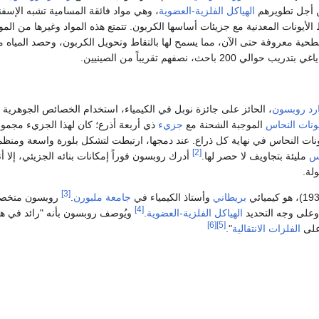
أجل تطويرهم
الهياكل الفلزية-العضوية
، وهي مواد فائقة المسامية تشبه الإسفن
أيونات المعدنية مع جزيئات أساسها الكربون. تتمتع هذه المواد وغيرها من المو
حية معروفة حتى الآن، مما يسمح لها بالتقاط وتحويل الكربون، وحصد المياه م
200 باحث، نصفهم تقريباً من الصينيين.
رد روبسون
، الحائز على جائزة نوبل في الكيمياء، استخدام الخصائص الجوهرية 
ونات
النحاس
الموجبة الشحنة مع
جزيء
ذي أربعة أذرع؛ كان لهذا الجزيء مجمو
ونات النحاس في نهاية كل ذراع. عند دمجها، ارتبطت لتشكل بلورة واسعة ومنظمة
[2]
س
مليئة بتجاويف لا حصر لها.
أدرك روبسون فوراً إمكانات بنائه الجزيئي، إلا أن
لة.
[3]
بريطاني
وأستاذ الكيمياء في
جامعة ملبورن
.
روبسون متخص
[4]
وعلى وجه التحديد
الهياكل الفلزية-العضوية
.
ويُوصف روبسون بأنه "رائد في ه
[6]
[5]
على
الفلزات الانتقالية
".