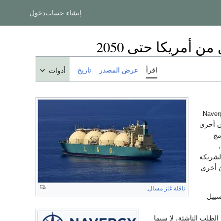
إنشاء حساب
دخول
ن أمريكا حتى 2050
اقرأ
عرض المصدر
تاريخ
أدوات
Naver
ن أخرى
مج
،
الشريكة
ن أخرى
ناقلة غاز مسال
.
سييل
الطلب الناشئة، لا سيما