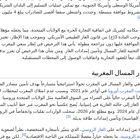
ريكا الوسطى وأمريكا الجنوبية، مع تمكين عمليات التسليم إلى البلدان الشريكة
انته كشريك في اتفاقية التجارة الحرة مع الولايات المتحدة، مما يجعله مؤهلا ل
المسال عبر الشحن بموجب المادة 3(ج) من قانون الغاز الطبيعي الأمريكي. وبموجب هذا 
 الموافقة عليها دون مراجعة مطولة. يأتي هذا الترخيص في إطار سعي المغرب ال
 التحتية للغاز المسال وتأمين إمدادات الغاز. ومن شأن هذا الترخيص أن يعزز تدفق
لك تبعاً للعقود التجارية واتفاقيات الوصول إلى المحطات المستقبلية.
ز المسال المغربية
عي والغاز المسال في المغرب تحولاً استراتيجياً متسارعاً بهدف تأمين مصادر ال
يب المغرب-أوروپا
في أواخر عام 2021. وبسبب عدم امتلاك المغرب ل
ياً المغرب حالياً على الشراء من السوق العالمية مثل الولايات المتحدة وروسيا. 
[3]
 القياسية) وتأمين إمدادات طاقة بديلة.
 من إمداداته على
الغاز الروسي
، الذي يتميّز بأسعاره المنخفضة، نظراً لصعوب
[4]
ة الروسية
، ما يجعله خياراً مفضلًا للمملكة من الناحية الاقتصادية
، لكن مع فرض