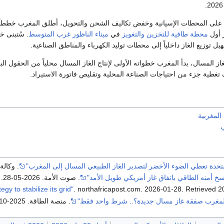
ل على المحطات الإسپانية وخفض تكاليف الشحن والتحويل، أطلق المغرب خططاً و
 أول
محطة طافية للتخزين والتغويز
في
ميناء الناظور غرب المتوسط
. سُتبنى خ
ل توزيع الغاز داخلياً إلى محطات توليد الكهرباء والمناطق الصناعية.
غاز المسال، بدأ المغرب خطواته الأولى لإنتاج الغاز المسال محلياً من الحقول ال
 المغربية
ب
لمتحدة تعطي الضوء الأخضر لتصدير الغاز الطبيعي المسال إلى المغرب"
. وكالة الأ
خ أمنه الطاقي باتفاق غاز أمريكي طويل الأمد"
. صوت الأمة. 2026-05-28
Retrieved
. northafricapost.com. 2026-01-28
. Retrieved
2
المغرب صفقة غاز مسال جديدة؟.. شرط واحد فقط"
. منصة الطاقة. 2025-10-28