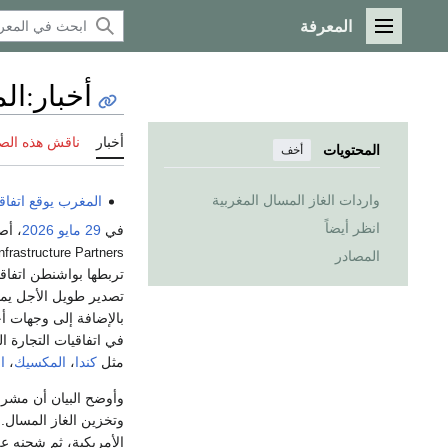
المعرفة
القائمة الرئيسية
أخبار
:
الم
أخبار
ناقش هذه الص
المحتويات
أخف
واردات الغاز المسال المغربية
المغرب
يوقع اتفاقا
انظر أيضاً
في
29 مايو
2026
، أ
nfrastructure Partners
المصادر
تربطها بواشنطن اتفاق
بالإضافة إلى وجهات أ
في اتفاقيات التجارة ا
مثل
كندا
،
المكسيك
،
ا
وأوضح البيان أن مشرو
وتخزين الغاز المسال. 
الأمريكية، ثم شحنه عل