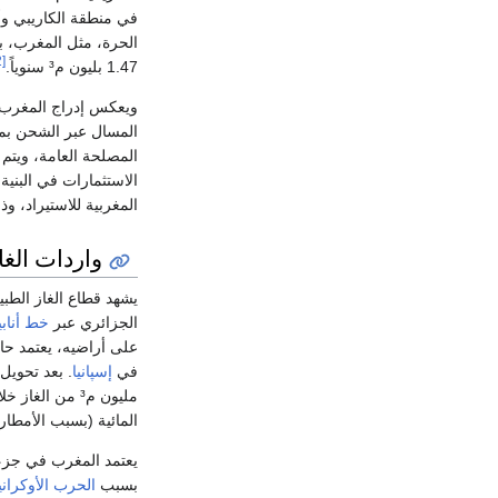
في منطقة الكاريبي وأم
[2]
1.47 بليون م³ سنوياً.
ويعكس إدراج المغرب مك
المصلحة العامة، ويتم
الاستثمارات في البنية
المغربية للاستيراد، وذ
واردات الغا
يشهد قطاع الغاز الطبي
الجزائري عبر
خط أناب
على أراضيه، يعتمد حال
في
إسپانيا
المائية (بسبب الأمطار
يعتمد المغرب في جزء
بسبب
الحرب الأوكراني