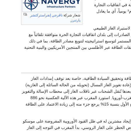
 في اتفاقيات التجارة
الحرة، مثل المغرب، بشروط موافقة مبسطة. وحددت واشنطن سقفا أقصى للصادرات يبلغ 4 مليون م³ يومياً، أي ما يعادل
شعار شركة
ناڤرجي إنفراستركتشر
پارتنرز
.
استيراد الغاز الطبيعي
الإطار، تعتبر الصادرات إلى بلدان اتفاقيات التجارة الحرة متوافقة تلقائياً مع
مستمر لتوسيع استراتيجيته لتنويع مصادر الطاقة، بما في ذلك
ات الطاقة عبر الأطلسي بين المنتجين الأمريكيين والبنية التحتية
طاقة وتحقيق السيادة الطاقية، خاصة بعد توقف إمدادات الغاز
محطات لإعادة تغويز الغاز المسال (تحويله من الحالة السائلة إلى الغازية)
بعدها تُنقل الشحنات عبر ناقلات الغاز إلى محطات الإسالة والتغويز
. بعد تحويل الغاز إلى حالته الغازية في إسپانيا، يُضخ عكسياً نحو المغرب عبر خط أنابيب المغرب-أوروپا. استورد المغرب عبر هذه الآلية العكسية نحو 886
مليون م³ من الغاز خلال عام 2024. ومع مطلع عام 2026، سجلت الواردات تقلبات وانخفاضاً في الربع الأول بنسبة 15% يرجع جزء منه إلى زيادة الاعتماد على الطاقة
ة إيجاد مشترين له في ظل القيود الأوروپية المفروضة على موسكو
 الحظر على الغاز الروسي، بدأ المغرب في التوجه إلى الغاز