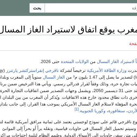
بحث
غرب يوقع اتفاق لاستيراد الغاز المسال م
فحة
ً
لاستيراد
الغاز المسال
من
الولايات المتحدة
حتى 2026.
صدرت
وزارة الطاقة الأمريكية
ترخيصاً لشركة
ناڤرجي إنفراستركتشر پارتنرز
(
gy
) لتصدير ما يصل إلى 1.47 بليون م³ من
الغاز المسال
سنوياً إلى المغرب وبلدا
I
يات تجارة حرة، وذلك وفقاً لقرار فدرالي رسمي. ويأتي هذا الترخيص ضمن برنا
تصدير طويل الأجل يمتد حتى 31 ديسمبر 2050، ويشمل وجهات التصدير ضمن اتفاقيات التجارة الحرة
خرى ذات نطاق محدود خارج هذه الاتفاقيات. ويُذكر أن المغرب من بين البلدان 
لحرة المؤهلة لاستلام الغاز المسال الأمريكي بموجب هذا القرار، إلى جانب بلدا
[1]
لأردن
،
سنغافورة
،
وكوريا الجنوبية
.
ع ناڤرجي قائم على نموذج لوجستي يعتمد على ثمانية مرافق أمريكية قائمة لت
وسيتم تحميل الغاز المسال في حاويات قياسية، ونقله براً أو بحراً إلى الموانئ
ى متن سفن حاويات إلى الأسواق الدولية. وصُمم النظام لتلبية احتياجات مراكز 