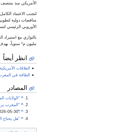
الأمريكي منذ منتصف 2026.
لتجنب الاعتماد الكام
مناقصات دولية لتطوير
الأوروبي الرئيسي لتسهي
بالتوازي مع استيراد ال
مليون م³ سنوياً، بهدف تغطية جزء من احتياجات الصناعة المحلية وتقليص فاتورة الاستيراد.
انظر أيضاً
العلاقات الأمريكية
الطاقة في المغر
المصادر
^
"الولايات ا
^
"المغرب يرس
026-05-30
"Morocco pushes long term gas strategy to stabilize its grid"
^
^
"هل يحتاج 