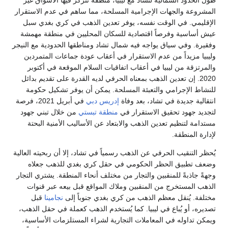
المشروعة والجهات الإجرامية المسلحة، مما ساهم في عدم الاستقرار
الإقليمي. في الوقت نفسه، يوفر تعدين الذهب في كري بغدي سبل
عيش أساسية وفرصاً اقتصادية للسكان المحليين في منطقة مهمشة
وفقيرة. وفي سياق يواجه فيه شمال تشاد ومناطقها الحدودية مع النيجر
وليبيا مزيداً من عدم الاستقرار في أعقاب عودة جماعات المتمردين
والمرتزقة من ليبيا في أعقاب اتفاقيات السلام الموقعة في أكتوبر
2020. إن تعدين الذهب بمعناه الحرفي لديه القدرة على تقديم بدائل
للنشاط الإجرامي والتعبئة المسلحة. يمكن أن يوفر تشكيل حكومة
انتقالية جديدة في تشاد، بعد وفاة
إدريس دبي
في أبريل 2021، فرصة
لتجديد جهود تحقيق الاستقرار في
منطقة تبستي
من خلال تبني جهود
مستدامة لتنظيم تعدين الذهب والابتعاد عن الأساليب الأمنية البحتة
لإدارة المنطقة.
يُحظر التنقيب الحرفي عن الذهب رسمياً في تشاد، إلا أن ربحيته العالية
وضعف تطبيق الحظر الحكومي في حقل كري بغدي للذهب جعلاه
وجهةً جاذبةً للمنقبين والتجار من مختلف أنحاء المنطقة. يشتري التجار
الذهب المستخرج من المنقبين وملاك المواقع قبل بيعه عبر قنوات
مختلفة. يُنقل معظم الذهب من كري بغدي جنوباً إلى
نجامينا
قبل
تصديره، أو يُباع في ليبيا. كما يُستخدم الذهب كعملة في حقل الذهب،
ويمكن تداوله في المعاملات التجارية لشراء المستلزمات الأساسية،