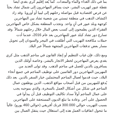
بما في ذلك الغذاء والماء والمعدات. كما يُعد إقليم كري بغدي أيضاً
نقطة عبور لتهريب البشر، حيث يسافر المهاجرون إلى شمال تشاد بحثاً
عن فرص اقتصادية قبل مواصلة رحلتهم إلى ليبيا أو أوروپا. وقد زاد
اكتشاف الذهب في منطقة تبستي من شعبية تشاد بين المهاجرين
كوجهة وبلد عبور في آنٍ واحد. وتجذب المنطقة بشكل خاص المهاجرين
الفقراء الذين يطمحون إلى كسب بعض المال خلال رحلتهم شمالاً. وقد
تسارع دور تشاد كبلد عبور للمهاجرين بعد عام 2016، عندما أدت
حملات مكافحة التهريب التي أُطلقت في النيجر والسودان إلى تحويل
مسار بعض تدفقات المهاجرين المتجهة شمالاً عبر البلاد.
ومع ذلك، فإن غياب التنظيم أو إنفاذ القانون في مناجم الذهب مثل كري
بغدي يعرض المهاجرين لخطر الاتجار بالبشر، وخاصة أولئك الذين
يسافرون بالدين للعمل في مناجم الذهب. وقد تولى العديد من
المهربين المهاجرين دور القائمين على توظيف المناجم في جميع أنحاء
البلاد، حيث قدموا لعمال المناجم المحتملين خيار السفر بالدين. بعد ذلك
يُدفع للمهربين من قبل أصحاب مواقع الذهب، الذين يوظفون عمال
المناجم في شكل من أشكال العمل بالسخرة، والذي بموجبه يجب
على عمال المناجم أولاً سداد تكاليف التوظيف قبل أن يبدأوا في
الحصول على أجر. وعادة ما تبلغ الديون المستحقة على المهاجرين
بسبب التهريب حوالي 300.000 فرنك أفريقي (حوالي 460 يورو). غالباً
ما تتحول اتفاقيات العمل هذه إلى استغلال حيث ينتقل العمال بين