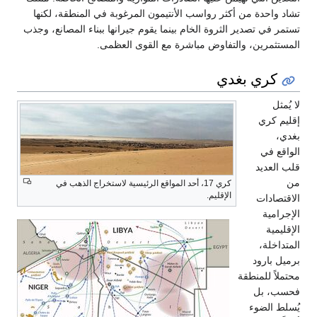
تشاد واحدة من أكثر رواسب الأنتيمون المرغوبة في المنطقة، لكنها
تستمر في تصدير الثروة الخام بينما يقوم جيرانها ببناء المصانع، وجذب
المستثمرين، والتفاوض مباشرة مع القوى العظمى.
كري بغدي
لا يُمثل
إقليم كري
بغدي،
الواقع في
قلب العديد
من
كري 17، أحد المواقع الرئيسية لاستخراج الذهب في
الإقليم.
الاقتصادات
الإجرامية
الإقليمية
المتداخلة،
برميل بارود
محتملاً للمنطقة
فحسب، بل
يُسلط الضوء