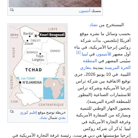
مسبك
أنتيمون
.
المستخرج من
تشاد
.
بحسب وسائل ما نشره موقع
أفريكا إنتلجنس، بدأت شركة
روكس إنرجيا الأمريكية، في بناء
[1]
أول مصهر
للأنتيمون
في
ليبيا
.
سيُبنى المصهر في
المنطقة
الحرة المريسة
بمدينة
بنغازي
الليبية. في 10 يونيو 2026، جرى
توقيع الاتفاقية بين شركة تراس
إنرجيا الأمريكية وشركة تراس
للاستثمارات الصناعية (المطور
للمنطقة الحرة المريسة)،
بحضور الجهاز الوطني للتنمية
خريطة توضح موقع
إقليم كوري
وبمباركة من السفارة الأمريكية
بغدي
شمال
تشاد
.
وغرفة التجارة الأمريكية في
ليبيا. يُذكر أن شركة روكس
إنرجيا مؤسستها هي دبي هرست، رئيسة غرفة التجارة الأمريكية في