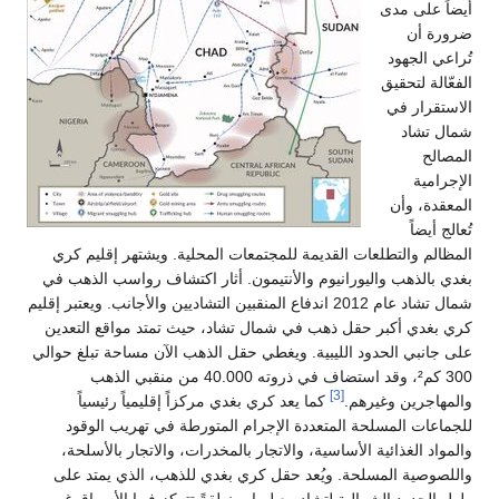
أيضاً على مدى
ضرورة أن
تُراعي الجهود
الفعّالة لتحقيق
الاستقرار في
شمال تشاد
المصالح
الإجرامية
المعقدة، وأن
تُعالج أيضاً
المظالم والتطلعات القديمة للمجتمعات المحلية. ويشتهر إقليم كري
بغدي بالذهب واليورانيوم والأنتيمون. أثار اكتشاف رواسب الذهب في
شمال تشاد عام 2012 اندفاع المنقبين التشاديين والأجانب. ويعتبر إقليم
كري بغدي أكبر حقل ذهب في شمال تشاد، حيث تمتد مواقع التعدين
على جانبي الحدود الليبية. ويغطي حقل الذهب الآن مساحة تبلغ حوالي
300 كم²، وقد استضاف في ذروته 40.000 من منقبي الذهب
[3]
والمهاجرين وغيرهم.
كما يعد كري بغدي مركزاً إقليمياً رئيسياً
للجماعات المسلحة المتعددة الإجرام المتورطة في تهريب الوقود
والمواد الغذائية الأساسية، والاتجار بالمخدرات، والاتجار بالأسلحة،
واللصوصية المسلحة. ويُعد حقل كري بغدي للذهب، الذي يمتد على
طول الحدود الشمالية لتشاد مع ليبيا، منطقةً تتركز فيها الأسواق غير