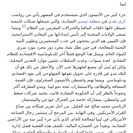
ليبيا.
جزء كبير من الأنتيمون الذي سيستخدم في المصهر يأتي من رواسب
كري بغدي
في
منطقة تبستي
التشادية، والتي تستغلها شبكات غامضة
[2]
تسيطر عليها حلقات المافيا والجنرالات المقربين من النظام.
وبينما
تسعى الولايات المتحدة إلى تأمين إمداداتها من المعادن الاستراتيجية،
فإن الليبيين هم الذين ينجحون في جذب المستثمرين وتطوير البنية
التحتية للمعالجة، في حين تظل تشاد مجرد دور مجرد مورد سري
للمواد الخام. ويمثل هذا الوضع فشلاً آخر للدبلوماسية الاقتصادية للنظام
التشادي. لعدة سنوات، وعدت السلطات بتثمين موارد التعدين المحلية،
ولكن لم يُبنى أي مصنع لتجهيزها حتى الآن. والأخطر من ذلك هو أن
البلاد تبدو غير قادرة على تحويل تفوقها الجيولوجي إلى نفوذ اقتصادي
ودبلوماسي. وبينما تهتم واشنطن بالأنتيمون الصحراوي، فإن القيمة
المضافة والوظائف والاستثمارات تتجه نحو ليبيا. وتبدو المفارقة أكثر
وضوحاً بالنظر إلى أن الحكومة التشادية قامت بتجنيد شركات ضغط
في واشنطن، بمشاركة خاصة من الجنرال جودجي ​​والمستشار
الرئاسي محمد صالح عبد الجليل، من أجل تعزيز شبكاته بين صناع
القرار الأمريكيين. وفي النهاية، من المرجح أن يستثمر رجال الصناعة
الأمريكان في ليبيا لمعالجة الخام، الذي يأتي جزء كبير منه من الأراضي
التشادية. وبعيداً عن الخسارة المالية، تكشف هذه القضية فشل إدارة
التعدين التي تهيمن عليها الصادرات الموازية والمصالح الخاصة. تمتلك