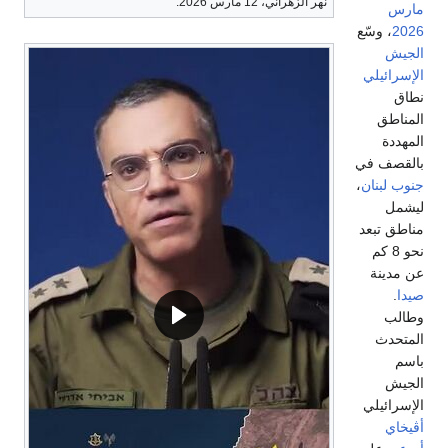
نهر الزهراني، 12 مارس 2026.
مارس
2026
، وسّع
الجيش
الإسرائيلي
نطاق
المناطق
المهددة
بالقصف في
جنوب لبنان
،
ليشمل
مناطق تبعد
نحو 8 كم
عن مدينة
صيدا
.
وطالب
المتحدث
باسم
الجيش
الإسرائيلي
أڤيخاي