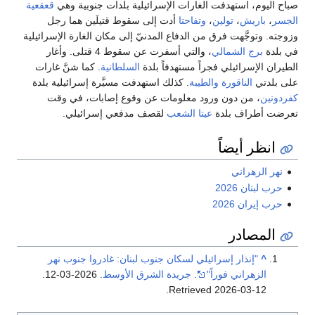
صباح اليوم، استهدفت الغارات الإسرائيلية بلدات جنوبية وهي
قعقعية
الجسر
،
باريش
،
تولين
،
وتفاحتا
أدت إلى سقوط قتيلَين هما رجل
وزوجته. وتوجَّهت فرق من الدفاع المدنيّ إلى مكان الغارة الإسرائيلية
في بلدة
برج الشمالي
، والتي أسفرت عن سقوط 4 قتلى. وأغار
الطيران الإسرائيلي فجراً مستهدفاً بلدة
السلطانية
. كما شنَّ غارات
على بلدتي
الناقورة
والطيبة
. كذلك استهدفت مسيَّرة إسرائيلية بلدة
كفردونين
، من دون ورود معلومات عن وقوع إصابات، في وقت
تعرضت أطراف بلدة
عيتا الشعب
لقصف مدفعي إسرائيلي.
انظر أيضاً
نهر الزهراني
حرب لبنان 2026
حرب إيران 2026
المصادر
^
"إنذار إسرائيلي لسكان جنوب لبنان: غادروا جنوب نهر
الزهراني فوراً"
.
جريدة الشرق الأوسط
. 2026-03-12
.
.
Retrieved
2026-03-12