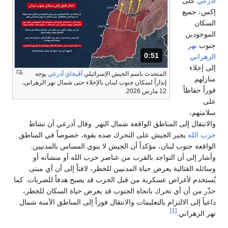
أدرعي
على
إكس، جميع
السكان
الموجودين
جنوب
نهر
0:51
المدة: 51 ثانية.
الزهراني
إلى إخلاء
المتحدث باسم الجيش الإسرائيلي
أڤيخاي أدرعي
يوجه
منازلهم
إنذاراً لسكان جنوب لبنان بالإخلاء حتى شمال نهر الزهراني،
فوراً حفاظاً
12 مارس 2026.
على
سلامتهم،
والانتقال إلى المناطق الواقعة شمال النهر. وقال أدرعي أن نشاط
حزب الله
يجبر الجيش على التحرك ضده بقوة، خصوصاً في المناطق
الواقعة جنوب لبنان، مؤكداً أن الجيش لا ينوي المساس بالمدنيين.
وأشار إلى أن التواجد بالقرب من عناصر حزب الله أو منشآته أو
وسائله القتالية يعرض حياة المدنيين للخطر، لافتاً إلى أن أي مبنى
يُستخدم لأغراض عسكرية من قبل الحزب قد يصبح هدفاً للضربات. كما
حذّر من أن أي تحرك باتجاه الجنوب قد يعرض حياة السكان للخطر،
داعياً إلى الالتزام بالتعليمات والانتقال فوراً إلى المناطق الآمنة شمال
[1]
نهر الزهراني.