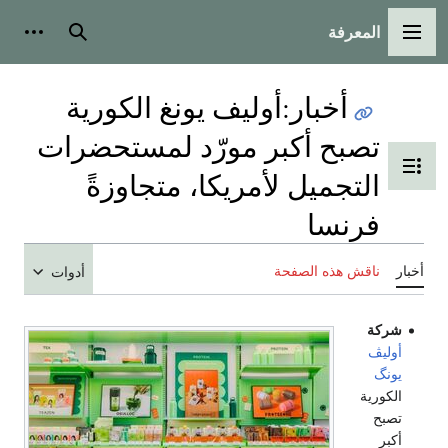
المعرفة
القائمة الرئيسية
بحث
أدوات
أخبار
:
أوليف يونغ الكورية
تصبح أكبر مورّد لمستحضرات
تبديل عرض جدول المحتويات
التجميل لأمريكا، متجاوزةً
فرنسا
أخبار
ناقش هذه الصفحة
أدوات
شركة
أوليڤ
يونگ
الكورية
تصبح
أكبر