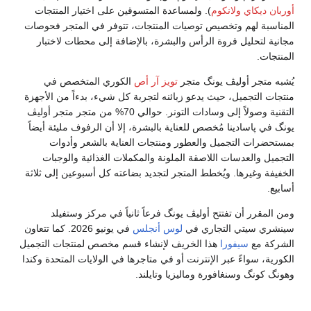
أوربان ديكاي
ولانكوم
). ولمساعدة المتسوقين على اختيار المنتجات
المناسبة لهم وتخصيص توصيات المنتجات، تتوفر في المتجر فحوصات
مجانية لتحليل فروة الرأس والبشرة، بالإضافة إلى محطات لاختبار
المنتجات.
يُشبه متجر أوليڤ يونگ متجر
تويز آر أص
الكوري المتخصص في
منتجات التجميل، حيث يدعو زبائنه لتجربة كل شيء، بدءاً من الأجهزة
التقنية وصولاً إلى وسادات التونر. حوالي 70% من متجر متجر أوليڤ
يونگ في پاسادينا مُخصص للعناية بالبشرة، إلا أن الرفوف مليئة أيضاً
بمستحضرات التجميل والعطور ومنتجات العناية بالشعر وأدوات
التجميل والعدسات اللاصقة الملونة والمكملات الغذائية والوجبات
الخفيفة وغيرها. ويُخطط المتجر لتجديد بضاعته كل أسبوعين إلى ثلاثة
أسابيع.
ومن المقرر أن تفتتح أوليڤ يونگ فرعاً ثانياً في مركز وستفيلد
سينشري سيتي التجاري في
لوس أنجلس
في يونيو 2026. كما تتعاون
الشركة مع
سيفورا
هذا الخريف لإنشاء قسم مخصص لمنتجات التجميل
الكورية، سواءً عبر الإنترنت أو في متاجرها في الولايات المتحدة وكندا
وهونگ كونگ وسنغافورة وماليزيا وتايلند.