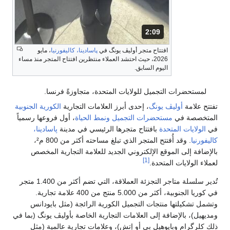
2:09
المدة: دقائق و 9 ثواني.
افتتاح متجر أوليڤ يونگ في
پاسادينا، كاليفورنيا
، مايو
2026، حيث احتشد العملاء منتظرين افتتاح المتجر منذ مساء
اليوم السابق.
لمستحضرات التجميل للولايات المتحدة، متجاوزةً فرنسا.
تفتتح علامة
أوليڤ يونگ
، إحدى أبرز العلامات التجارية
الكورية الجنوبية
المتخصصة في
مستحضرات التجميل
ونمط الحياة
، أول فروعها رسمياً
في
الولايات المتحدة
بافتتاح متجرها الرئيسي في مدينة
پاسادينا،
كاليفورنيا
. وقد أُفتتح المتجر الذي تبلغ مساحته أكثر من 800 م²،
بالإضافة إلى الموقع الإلكتروني الجديد للعلامة التجارية المخصص
[1]
لعملاء الولايات المتحدة.
تُدير سلسلة متاجر التجزئة العملاقة، التي تضم أكثر من 1.400 متجر
في كوريا الجنوبية، أكثر من 5.000 منتج من 400 علامة تجارية.
وتشمل تشكيلتها منتجات التجميل الكورية الرائجة (مثل بايودانس
ومديهيل)، بالإضافة إلى العلامات التجارية الخاصة بأوليڤ يونگ (بما في
ذلك كلرگرام وبايوهيل بي أو إتش)، وعلامات تجارية عالمية (مثل